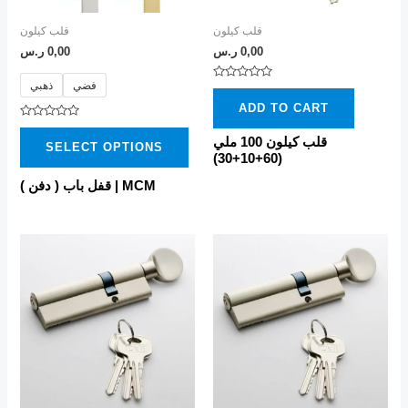
may
قلب كيلون
قلب كيلون
be
0,00
ر.س
0,00
ر.س
chosen
فضي
ذهبي
Rated
on
0
ADD TO CART
out
the
of
Rated
5
0
قلب كيلون 100 ملي
product
SELECT OPTIONS
out
(60+10+30)
of
page
5
قفل باب ( دفن ) | MCM