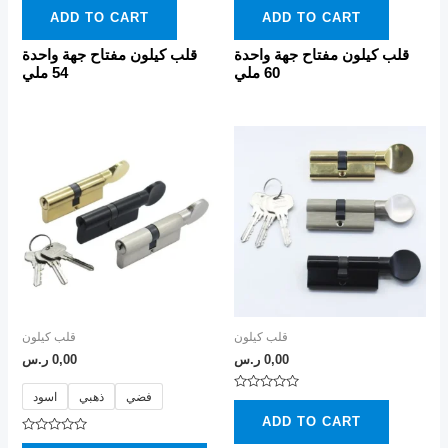
0
0
ADD TO CART
ADD TO CART
out
out
of
of
5
5
قلب كيلون مفتاح جهة واحدة
قلب كيلون مفتاح جهة واحدة
60 ملي
54 ملي
This
product
has
multiple
variants.
The
options
may
قلب كيلون
قلب كيلون
be
0,00
ر.س
0,00
ر.س
chosen
فضي
ذهبي
اسود
Rated
on
0
ADD TO CART
out
the
of
Rated
5