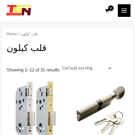
Skip
MAI
to
MEN
content
/ قلب كيلون
Home
قلب كيلون
Showing 1–12 of 31 results
This
product
has
multiple
variants.
The
options