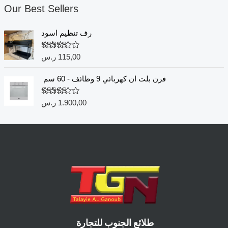
Our Best Sellers
رف تنظيم اسود
Rated
5.00
115,00
ر.س
out of 5
فرن بلت ان كهربائي 9 وظائف - 60 سم
Rated
5.00
1.900,00
ر.س
out of 5
طلائع الجنوب للتجارة