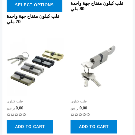
0
قلب كيلون مفتاح جهة واحدة
product
SELECT OPTIONS
out
80 ملي
of
page
5
قلب كيلون مفتاح جهة واحدة
70 ملي
قلب كيلون
قلب كيلون
0,00
ر.س
0,00
ر.س
Rated
Rated
0
0
ADD TO CART
ADD TO CART
out
out
of
of
5
5