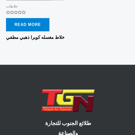
خلاطات
Rated
0
READ MORE
out
of
5
خلاط مغسله كوبرا ذهبي مطفي
طلائع الجنوب للتجارة
والصناعة