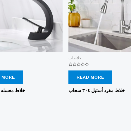
خلاطات
Rated
0
 MORE
READ MORE
out
of
5
خلاط مفرد أستيل ٣٠٤ سحاب
خلاط مغسله ك