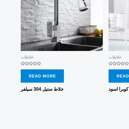
خلاطات
خلاطات
Rated
Rated
0
0
READ MORE
READ
out
out
of
of
5
5
وبرا اسود
خلاط ستيل 304 سيلفر