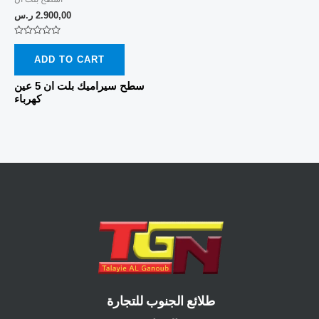
2.900,00
ر.س
Rated
0
ADD TO CART
out
of
5
سطح سيراميك بلت ان 5 عين
كهرباء
طلائع الجنوب للتجارة