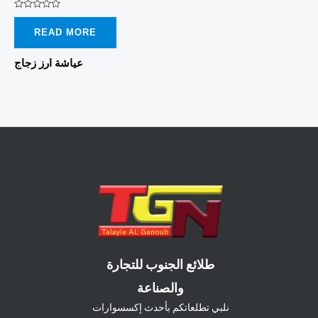
Rated
0
READ MORE
out
of
5
عياشة ارز زجاج
طلائع الجنوب للتجارة
والصناعة
نلبي تطلعاتكم بأحدث إكسسوارات