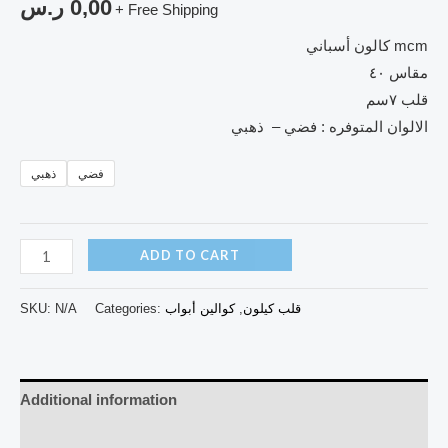
0,00
ر.س
+ Free Shipping
كالون أسباني mcm
مقاس ٤٠
قلب ٧سم
الالوان المتوفره : فضي – ذهبي
فضي
ذهبي
ADD TO CART
قلب كيلون
,
كوالين أبواب
Categories:
N/A
SKU:
Additional information
Reviews (0)