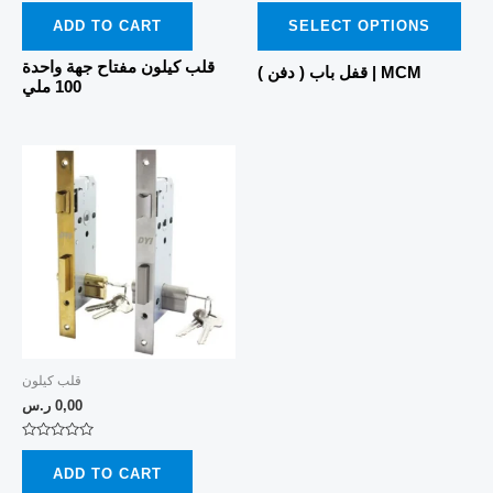
Rated
Rated
on
0
0
ADD TO CART
SELECT OPTIONS
out
out
the
of
of
5
5
قلب كيلون مفتاح جهة واحدة
prod
قفل باب ( دفن ) | MCM
100 ملي
pag
قلب كيلون
0,00
ر.س
Rated
0
ADD TO CART
out
of