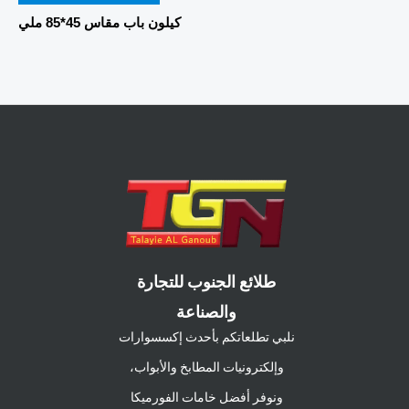
5
كيلون باب مقاس 45*85 ملي
طلائع الجنوب للتجارة
والصناعة
نلبي تطلعاتكم بأحدث إكسسوارات
وإلكترونيات المطابخ والأبواب،
ونوفر أفضل خامات الفورميكا