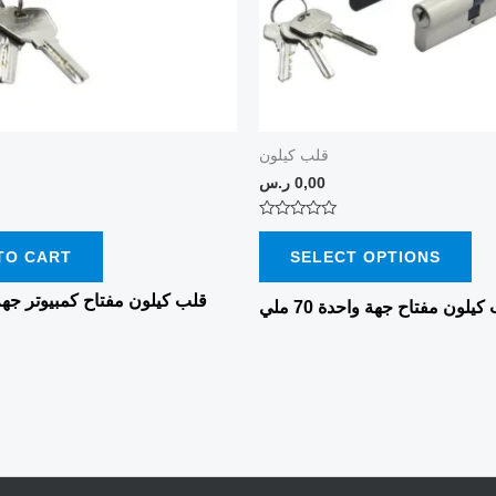
opt
ma
be
ch
on
قلب كيلون
0,00
ر.س
the
pro
Rated
0
pa
TO CART
SELECT OPTIONS
out
of
5
كيلون مفتاح جهة واحدة 70 ملي