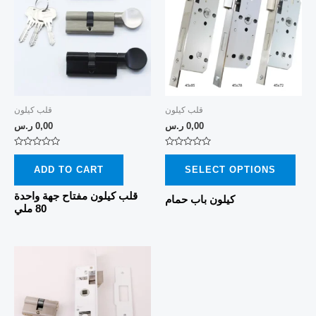
has
mult
vari
The
opti
may
قلب كيلون
قلب كيلون
be
0,00
ر.س
0,00
ر.س
cho
Rated
Rated
on
0
0
ADD TO CART
SELECT OPTIONS
out
out
the
of
of
5
5
قلب كيلون مفتاح جهة واحدة
prod
كيلون باب حمام
80 ملي
pag