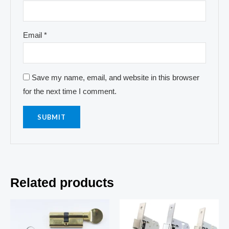
Email
*
Save my name, email, and website in this browser
for the next time I comment.
Related products
This
prod