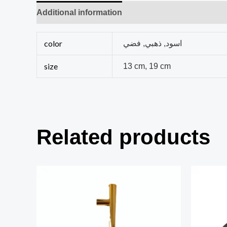
Additional information
Reviews (0)
color
اسود, ذهبي, فضي
size
13 cm, 19 cm
Related products
This
product
has
multiple