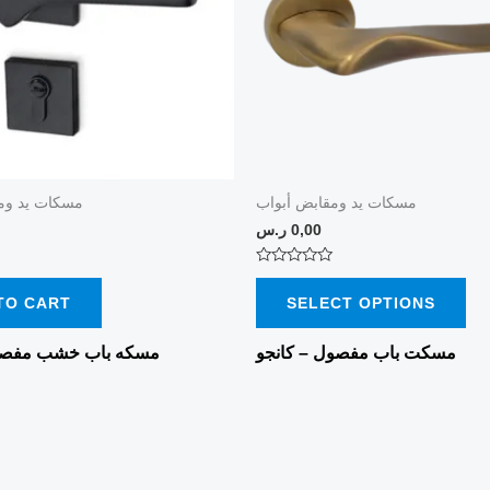
var
Th
opt
ma
be
ch
on
مسكات يد ومقابض أبواب
مسكات يد وم
0,00
ر.س
the
pro
Rated
0
pa
TO CART
SELECT OPTIONS
out
of
5
مسكت باب مفصول – كانجو
مسكه باب خشب مفصو