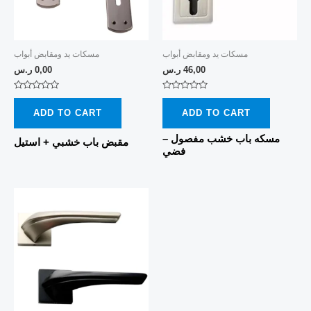
مسكات يد ومقابض أبواب
مسكات يد ومقابض أبواب
46,00
ر.س
0,00
ر.س
Rated
Rated
0
0
ADD TO CART
ADD TO CART
out
out
of
of
5
5
مسكه باب خشب مفصول –
مقبض باب خشبي + استيل
فضي
This
product
has
multiple
variants.
The
options