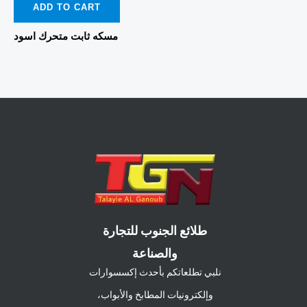
0
ADD TO CART
out
of
5
مسكه ثابت متحرك اسود
طلائع الجنوب للتجارة
والصناعة
نلبي تطلعاتكم بأحدث إكسسوارات
وإلكترونيات المطابخ والأبواب،